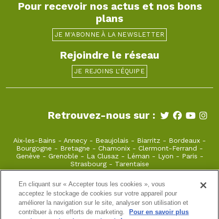
Pour recevoir nos actus et nos bons
plans
JE M'ABONNE À LA NEWSLETTER
Rejoindre le réseau
JE REJOINS L'ÉQUIPE
Retrouvez-nous sur :
Aix-les-Bains
-
Annecy
-
Beaujolais
-
Biarritz
-
Bordeaux
-
Bourgogne
-
Bretagne
-
Chamonix
-
Clermont-Ferrand
-
Genève
-
Grenoble
-
La Clusaz
-
Léman
-
Lyon
-
Paris
-
Strasbourg
-
Tarentaise
En cliquant sur « Accepter tous les cookies », vous
anouchka@takamaka.fr
acceptez le stockage de cookies sur votre appareil pour
améliorer la navigation sur le site, analyser son utilisation et
04 79 55 39 52
contribuer à nos efforts de marketing.
Pour en savoir plus