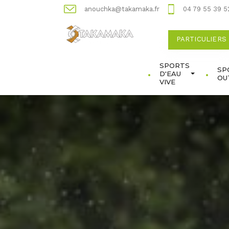
anouchka@takamaka.fr
04 79 55 39 5
PARTICULIERS
SPORTS
SP
D'EAU
OU
VIVE