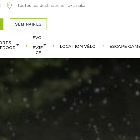
2
Toutes les destinations Takamaka
SÉMINAIRES
EVG
ORTS
-
LOCATION VÉLO
ESCAPE GAME
TDOOR
EVJF
- CE