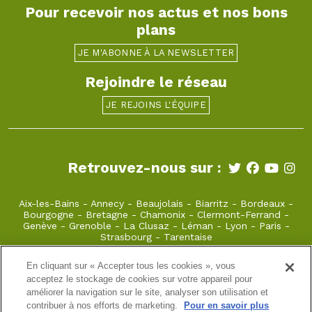
Pour recevoir nos actus et nos bons
plans
JE M'ABONNE À LA NEWSLETTER
Rejoindre le réseau
JE REJOINS L'ÉQUIPE
Retrouvez-nous sur :
Aix-les-Bains
-
Annecy
-
Beaujolais
-
Biarritz
-
Bordeaux
-
Bourgogne
-
Bretagne
-
Chamonix
-
Clermont-Ferrand
-
Genève
-
Grenoble
-
La Clusaz
-
Léman
-
Lyon
-
Paris
-
Strasbourg
-
Tarentaise
En cliquant sur « Accepter tous les cookies », vous
anouchka@takamaka.fr
acceptez le stockage de cookies sur votre appareil pour
améliorer la navigation sur le site, analyser son utilisation et
04 79 55 39 52
contribuer à nos efforts de marketing.
Pour en savoir plus