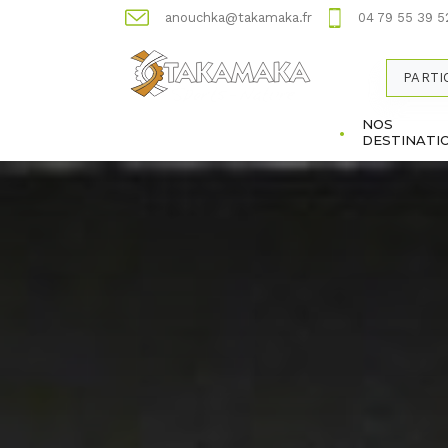
anouchka@takamaka.fr
04 79 55 39 5
PARTI
NOS
DESTINATI