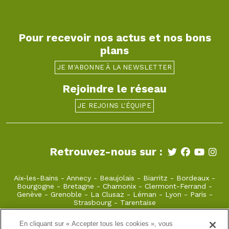
Pour recevoir nos actus et nos bons
plans
JE M'ABONNE À LA NEWSLETTER
Rejoindre le réseau
JE REJOINS L'ÉQUIPE
Retrouvez-nous sur :
Aix-les-Bains
-
Annecy
-
Beaujolais
-
Biarritz
-
Bordeaux
-
Bourgogne
-
Bretagne
-
Chamonix
-
Clermont-Ferrand
-
Genève
-
Grenoble
-
La Clusaz
-
Léman
-
Lyon
-
Paris
-
Strasbourg
-
Tarentaise
En cliquant sur « Accepter tous les cookies », vous
anouchka@takamaka.fr