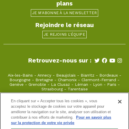
plans
JE M'ABONNE À LA NEWSLETTER
Rejoindre le réseau
JE REJOINS L'ÉQUIPE
Retrouvez-nous sur :
Aix-les-Bains
-
Annecy
-
Beaujolais
-
Biarritz
-
Bordeaux
-
Bourgogne
-
Bretagne
-
Chamonix
-
Clermont-Ferrand
-
Genève
-
Grenoble
-
La Clusaz
-
Léman
-
Lyon
-
Paris
-
Strasbourg
-
Tarentaise
En cliquant sur « Accepter tous les cookies », vous
anouchka@takamaka.fr
acceptez le stockage de cookies sur votre appareil pour
améliorer la navigation sur le site, analyser son utilisation et
04 79 55 39 52
contribuer à nos efforts de marketing.
Pour en savoir plus
Les Iles de Macot 73210 MACOT LA PLAGNE
sur la protection de votre vie privée