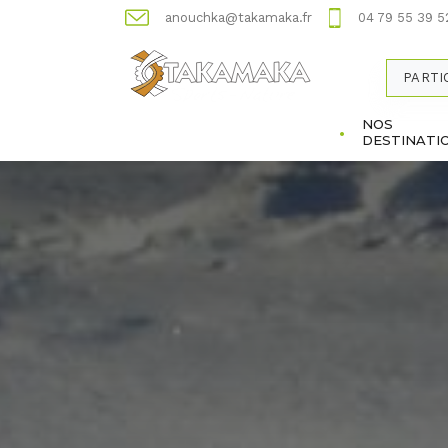
anouchka@takamaka.fr
04 79 55 39 5
PARTI
NOS
DESTINATI