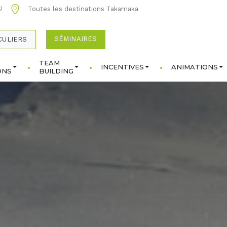
2
Toutes les destinations Takamaka
SÉMINAIRES
CULIERS
TEAM
INCENTIVES
ANIMATIONS
ONS
BUILDING