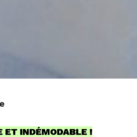
e
 ET INDÉMODABLE !