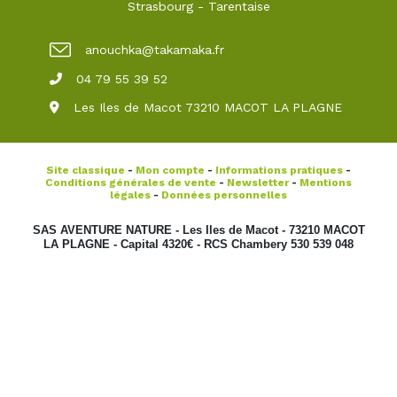
Strasbourg
-
Tarentaise
anouchka@takamaka.fr
04 79 55 39 52
Les Iles de Macot 73210 MACOT LA PLAGNE
Site classique
-
Mon compte
-
Informations pratiques
-
Conditions générales de vente
-
Newsletter
-
Mentions
légales
-
Données personnelles
SAS AVENTURE NATURE - Les Iles de Macot - 73210 MACOT
LA PLAGNE - Capital 4320€ - RCS Chambery 530 539 048