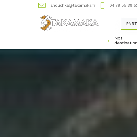
anouchka@takamaka.fr
04 79 55 39 5
PART
Nos
destinatio