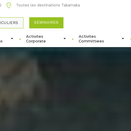
2
Toutes les destinations Takamaka
SÉMINAIRES
ICULIERS
Activites
Activites
ns
Corporate
Committiees