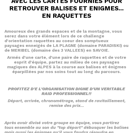
AVEC LES CARTES FOURNIES POUR
RETROUVER BALISES ET ENIGMES...
EN RAQUETTES
Amoureux des grands espaces et de la montagne, vous
serez dans votre élément lors de ce challenge
d'orientation raquettes au coeur des somptueux
paysages enneigés de LA PLAGNE (domaine PARADISKI) ou
de MERIBEL (domaine des 3 VALLEES) en SAVOIE.
Armés d'une carte, d'une paire de raquettes et de votre
esprit d'équipe, partez au milieu de ces paysages
magiques des ALPES à la course aux balises et énigmes
éparpillées par nos soins tout au long du parcours.
PROFITEZ D'E L'ORGANISATION DIGNE D'UN VERITABLE
RAID PROFESSIONNEL!!
Départ, arrivée, chronométrage, stand de ravitaillement,
remise des prix...
Après avoir divisé votre groupe en équipe, vous partirez
tous ensemble au son du "top départ" débusquer les balises
mais aussi les énigmes qu'il vous faudra résoudre en