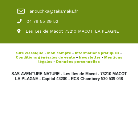
anouchka@takamaka.fr
04 79 55 39 52
Les Iles de Macot 73210 MACOT LA PLAGNE
Site classique
-
Mon compte
-
Informations pratiques
-
Conditions générales de vente
-
Newsletter
-
Mentions
légales
-
Données personnelles
SAS AVENTURE NATURE - Les Iles de Macot - 73210 MACOT
LA PLAGNE - Capital 4320€ - RCS Chambery 530 539 048