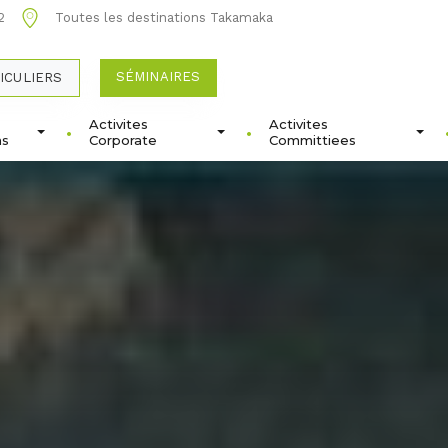
2
Toutes les destinations Takamaka
SÉMINAIRES
ICULIERS
Activites
Activites
ns
Corporate
Committiees