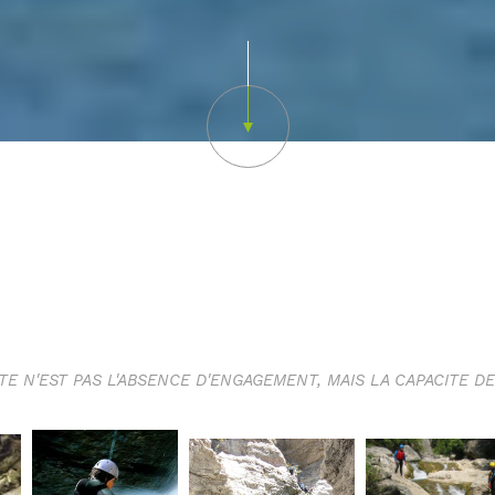
Scroll down
CANYONING SAVOIE
RTE N'EST PAS L'ABSENCE D'ENGAGEMENT, MAIS LA CAPACITE DE