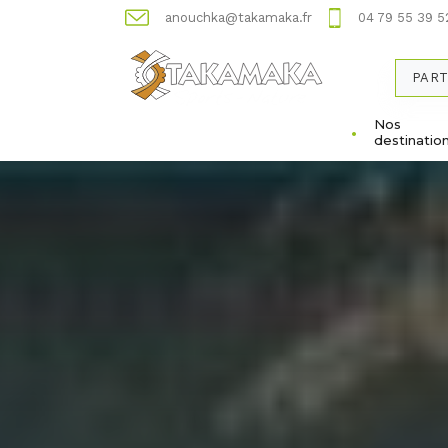
anouchka@takamaka.fr
04 79 55 39 5
PART
Nos
destinatio