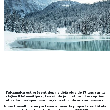
TAKAMAKA TARENTAISE,
IDEALEMENT SITUÉ EN
RHONE ALPES!
Takamaka
est présent depuis déjà plus de 17 ans sur la
région
Rhône-Alpes
, terrain de jeu naturel d'exception
et cadre magique pour l'organisation de vos séminaires.
Nous travaillons en partenariat avec la plupart des hôtels