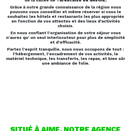
de la vallée de T
arentaise en SAVOIE.
Grâce à notre grande connaissance de la région nous
pouvons vous conseiller et même réserver si vous le
souhaitez les hôtels et restaurants les plus appropriés
en fonction de vos attentes et des lieux d'activités
choisis.
En nous confiant l'organisation de votre séjour vous
n'aurez qu' un seul interlocuteur pour plus de simplicité
et d'efficacité.
Partez l'esprit tranquille, nous nous occupons de tout :
l'hébergement, l'encadrement de vos activités, le
matériel technique, les transferts, les repas, et bien sûr
une ambiance de folie.
A AIME, ENTRE BOURG
SAINT MAURICE ET
MOÛTIERS
SITUÉ À AIME, NOTRE AGENCE