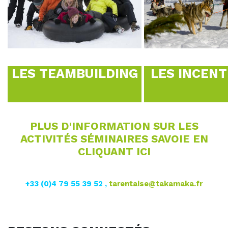
LES TEAMBUILDING
LES INCENT
PLUS D'INFORMATION SUR LES
ACTIVITÉS SÉMINAIRES SAVOIE EN
CLIQUANT ICI
+33 (0)4 79 55 39 52 ,
tarentaise@takamaka.fr