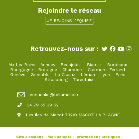
Rejoindre le réseau
JE REJOINS L'ÉQUIPE
Retrouvez-nous sur :
Aix-les-Bains
-
Annecy
-
Beaujolais
-
Biarritz
-
Bordeaux
-
Bourgogne
-
Bretagne
-
Chamonix
-
Clermont-Ferrand
-
Genève
-
Grenoble
-
La Clusaz
-
Léman
-
Lyon
-
Paris
-
Strasbourg
-
Tarentaise
anouchka@takamaka.fr
04 79 55 39 52
Les Iles de Macot 73210 MACOT LA PLAGNE
Site classique
-
Mon compte
-
Informations pratiques
-